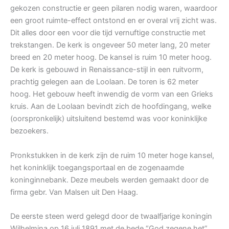
gekozen constructie er geen pilaren nodig waren, waardoor
een groot ruimte-effect ontstond en er overal vrij zicht was.
Dit alles door een voor die tijd vernuftige constructie met
trekstangen. De kerk is ongeveer 50 meter lang, 20 meter
breed en 20 meter hoog. De kansel is ruim 10 meter hoog.
De kerk is gebouwd in Renaissance-stijl in een ruitvorm,
prachtig gelegen aan de Loolaan. De toren is 62 meter
hoog. Het gebouw heeft inwendig de vorm van een Grieks
kruis. Aan de Loolaan bevindt zich de hoofdingang, welke
(oorspronkelijk) uitsluitend bestemd was voor koninklijke
bezoekers.
Pronkstukken in de kerk zijn de ruim 10 meter hoge kansel,
het koninklijk toegangsportaal en de zogenaamde
koninginnebank. Deze meubels werden gemaakt door de
firma gebr. Van Malsen uit Den Haag.
De eerste steen werd gelegd door de twaalfjarige koningin
Wilhelmina op 16 juli 1891 met de bede “God zegene het”.